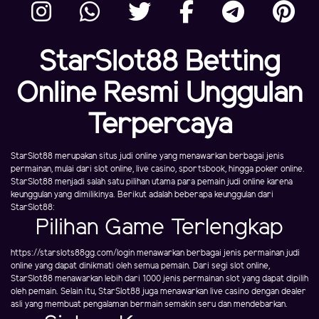
StarSlot88 Betting
Online Resmi Unggulan
Terpercaya
StarSlot88
merupakan situs judi online yang menawarkan berbagai jenis
permainan, mulai dari slot online, live casino, sportsbook, hingga poker online.
StarSlot88 menjadi salah satu pilihan utama para pemain judi online karena
keunggulan yang dimilikinya. Berikut adalah beberapa keunggulan dari
StarSlot88:
Pilihan Game Terlengkap
https://starslots88gg.com/login
menawarkan berbagai jenis permainan judi
online yang dapat dinikmati oleh semua pemain. Dari segi slot online,
StarSlot88 menawarkan lebih dari 1000 jenis permainan slot yang dapat dipilih
oleh pemain. Selain itu, StarSlot88 juga menawarkan live casino dengan dealer
asli yang membuat pengalaman bermain semakin seru dan mendebarkan.